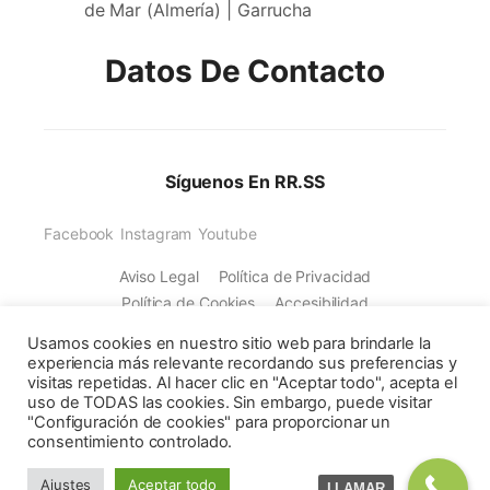
de Mar (Almería) | Garrucha
Datos De Contacto
Síguenos En RR.SS
Facebook
Instagram
Youtube
Aviso Legal
Política de Privacidad
Política de Cookies
Accesibilidad
Usamos cookies en nuestro sitio web para brindarle la
experiencia más relevante recordando sus preferencias y
visitas repetidas. Al hacer clic en "Aceptar todo", acepta el
uso de TODAS las cookies. Sin embargo, puede visitar
"Configuración de cookies" para proporcionar un
consentimiento controlado.
Ajustes
Aceptar todo
Copyright © 2026 Curro Soluciones de Energía
LLAMAR