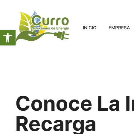
INICIO
EMPRESA
Abrir barra de herramientas
Conoce La I
Recarga